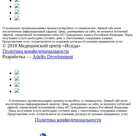
О возможных противопоказаниях проконсультируйтесь со специалистом. Данный сайт носит
исключительно информационный характер. Цены, размещенные на сайте, не являются публичной
офертой, определяемой положениями статьи 437 Гражданского кодекса Российской Федерации. Перед
получением услуги необходимо уточнять цены у ответственных сотрудников клиники.
Предоставление услуг осуществляется на основании договора об оказании медицинских услуг.
© 2018 Медицинский центр «Исида»
Политика конфиденциальности
Разработка —
Adelfo Development
О возможных противопоказаниях проконсультируйтесь со специалистом. Данный сайт носит
исключительно информационный характер. Цены, размещенные на сайте, не являются публичной
офертой, определяемой положениями статьи 437 Гражданского кодекса Российской Федерации.
Перед получением услуги необходимо уточнять цены у ответственных сотрудников клиники.
Предоставление услуг осуществляется на основании договора об оказании медицинских услуг.
Политика конфиденциальности