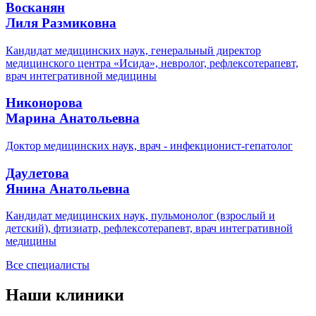
Восканян
Лиля Размиковна
Кандидат медицинских наук, генеральный директор
медицинского центра «Исида», невролог, рефлексотерапевт,
врач интегративной медицины
Никонорова
Марина Анатольевна
Доктор медицинских наук, врач - инфекционист-гепатолог
Даулетова
Янина Анатольевна
Кандидат медицинских наук, пульмонолог (взрослый и
детский), фтизиатр, рефлексотерапевт, врач интегративной
медицины
Все специалисты
Наши клиники