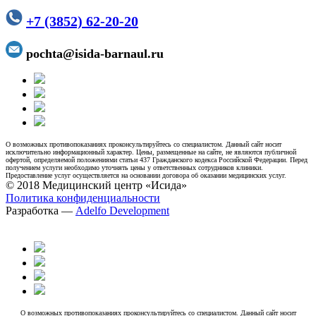
+7 (3852) 62-20-20
pochta@isida-barnaul.ru
О возможных противопоказаниях проконсультируйтесь со специалистом. Данный сайт носит
исключительно информационный характер. Цены, размещенные на сайте, не являются публичной
офертой, определяемой положениями статьи 437 Гражданского кодекса Российской Федерации. Перед
получением услуги необходимо уточнять цены у ответственных сотрудников клиники.
Предоставление услуг осуществляется на основании договора об оказании медицинских услуг.
© 2018 Медицинский центр «Исида»
Политика конфиденциальности
Разработка —
Adelfo Development
О возможных противопоказаниях проконсультируйтесь со специалистом. Данный сайт носит