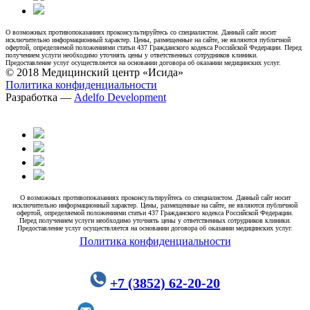
О возможных противопоказаниях проконсультируйтесь со специалистом. Данный сайт носит
исключительно информационный характер. Цены, размещенные на сайте, не являются публичной
офертой, определяемой положениями статьи 437 Гражданского кодекса Российской Федерации. Перед
получением услуги необходимо уточнять цены у ответственных сотрудников клиники.
Предоставление услуг осуществляется на основании договора об оказании медицинских услуг.
© 2018 Медицинский центр «Исида»
Политика конфиденциальности
Разработка —
Adelfo Development
О возможных противопоказаниях проконсультируйтесь со специалистом. Данный сайт носит
исключительно информационный характер. Цены, размещенные на сайте, не являются публичной
офертой, определяемой положениями статьи 437 Гражданского кодекса Российской Федерации.
Перед получением услуги необходимо уточнять цены у ответственных сотрудников клиники.
Предоставление услуг осуществляется на основании договора об оказании медицинских услуг.
Политика конфиденциальности
+7 (3852) 62-20-20