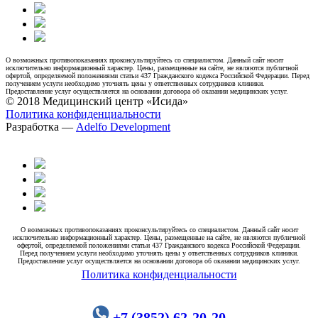
О возможных противопоказаниях проконсультируйтесь со специалистом. Данный сайт носит
исключительно информационный характер. Цены, размещенные на сайте, не являются публичной
офертой, определяемой положениями статьи 437 Гражданского кодекса Российской Федерации. Перед
получением услуги необходимо уточнять цены у ответственных сотрудников клиники.
Предоставление услуг осуществляется на основании договора об оказании медицинских услуг.
© 2018 Медицинский центр «Исида»
Политика конфиденциальности
Разработка —
Adelfo Development
О возможных противопоказаниях проконсультируйтесь со специалистом. Данный сайт носит
исключительно информационный характер. Цены, размещенные на сайте, не являются публичной
офертой, определяемой положениями статьи 437 Гражданского кодекса Российской Федерации.
Перед получением услуги необходимо уточнять цены у ответственных сотрудников клиники.
Предоставление услуг осуществляется на основании договора об оказании медицинских услуг.
Политика конфиденциальности
+7 (3852) 62-20-20