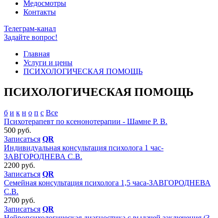
Медосмотры
Контакты
Телеграм-канал
Задайте вопрос!
Главная
Услуги и цены
ПСИХОЛОГИЧЕСКАЯ ПОМОЩЬ
ПСИХОЛОГИЧЕСКАЯ ПОМОЩЬ
б
и
к
н
о
п
с
Все
Психотерапевт по ксенонотерапии - Шамне Р. В.
500 руб.
Записаться
QR
Индивидуальная консультация психолога 1 час-
ЗАВГОРОДНЕВА С.В.
2200 руб.
Записаться
QR
Семейная консультация психолога 1,5 часа-ЗАВГОРОДНЕВА
С.В.
2700 руб.
Записаться
QR
Нейропсихологическая диагностика с выдачей заключения (3