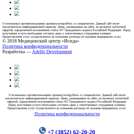
О возможных противопоказаниях проконсультируйтесь со специалистом. Данный сайт носит
исключительно информационный характер. Цены, размещенные на сайте, не являются публичной
офертой, определяемой положениями статьи 437 Гражданского кодекса Российской Федерации. Перед
получением услуги необходимо уточнять цены у ответственных сотрудников клиники.
Предоставление услуг осуществляется на основании договора об оказании медицинских услуг.
© 2018 Медицинский центр «Исида»
Политика конфиденциальности
Разработка —
Adelfo Development
О возможных противопоказаниях проконсультируйтесь со специалистом. Данный сайт носит
исключительно информационный характер. Цены, размещенные на сайте, не являются публичной
офертой, определяемой положениями статьи 437 Гражданского кодекса Российской Федерации.
Перед получением услуги необходимо уточнять цены у ответственных сотрудников клиники.
Предоставление услуг осуществляется на основании договора об оказании медицинских услуг.
Политика конфиденциальности
+7 (3852) 62-20-20